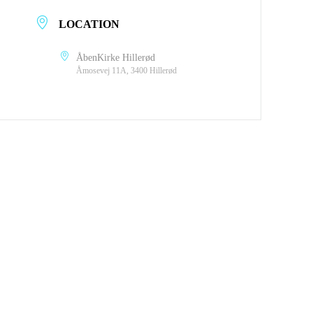
LOCATION
ÅbenKirke Hillerød
Åmosevej 11A, 3400 Hillerød