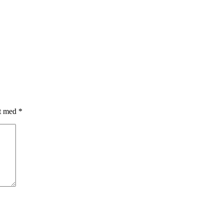
et med
*